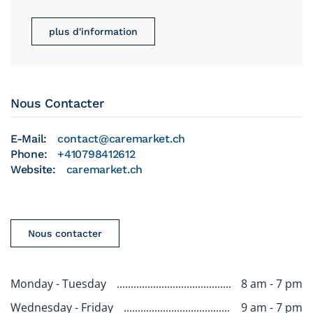
plus d'information
Nous Contacter
E-Mail:
contact@caremarket.ch
Phone:
+410798412612
Website:
caremarket.ch
Leaflet
|
©
OpenStreetMap
Nous contacter
Monday - Tuesday
8 am - 7 pm
Wednesday - Friday
9 am - 7 pm