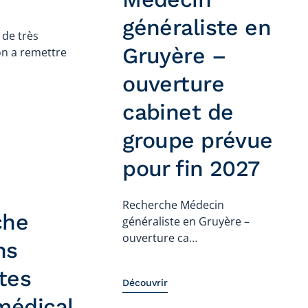
généraliste en
 de très
Gruyère –
on a remettre
ouverture
cabinet de
groupe prévue
pour fin 2027
Recherche Médecin
che
généraliste en Gruyère –
ouverture ca…
ns
tes
Découvrir
médical