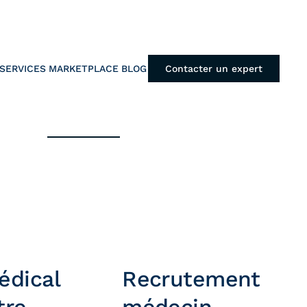
SERVICES
MARKETPLACE
BLOG
Contacter un expert
édical
Recrutement
tre
médecin