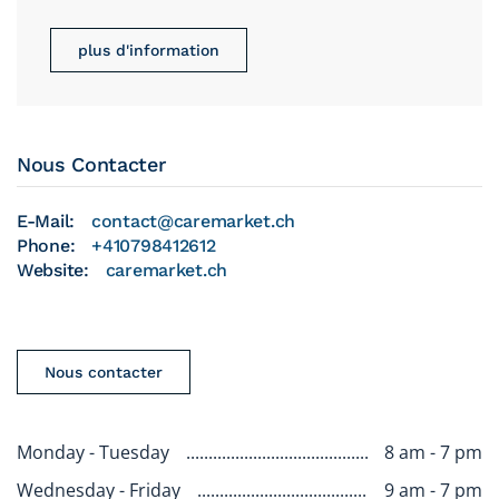
plus d'information
Nous Contacter
E-Mail:
contact@caremarket.ch
Phone:
+410798412612
Website:
caremarket.ch
Leaflet
|
©
OpenStreetMap
Nous contacter
Monday - Tuesday
8 am - 7 pm
Wednesday - Friday
9 am - 7 pm